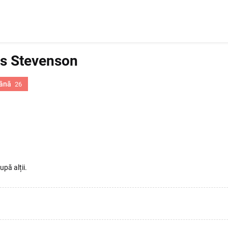
is Stevenson
ână
26
upă alții.