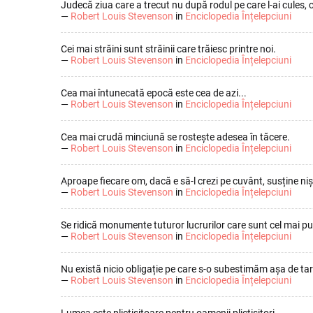
Judecă ziua care a trecut nu după rodul pe care l-ai cules, 
—
Robert Louis Stevenson
in
Enciclopedia Înțelepciuni
Cei mai străini sunt străinii care trăiesc printre noi.
—
Robert Louis Stevenson
in
Enciclopedia Înțelepciuni
Cea mai întunecată epocă este cea de azi...
—
Robert Louis Stevenson
in
Enciclopedia Înțelepciuni
Cea mai crudă minciună se rostește adesea în tăcere.
—
Robert Louis Stevenson
in
Enciclopedia Înțelepciuni
Aproape fiecare om, dacă e să-l crezi pe cuvânt, susține nișt
—
Robert Louis Stevenson
in
Enciclopedia Înțelepciuni
Se ridică monumente tuturor lucrurilor care sunt cel mai p
—
Robert Louis Stevenson
in
Enciclopedia Înțelepciuni
Nu există nicio obligație pe care s-o subestimăm așa de tare c
—
Robert Louis Stevenson
in
Enciclopedia Înțelepciuni