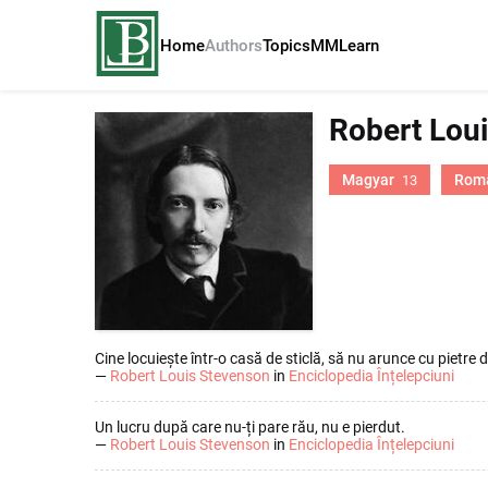
Home
Authors
Topics
MM
Learn
Robert Lou
Magyar
Rom
13
Cine locuiește într-o casă de sticlă, să nu arunce cu pietre d
—
Robert Louis Stevenson
in
Enciclopedia Înțelepciuni
Un lucru după care nu-ți pare rău, nu e pierdut.
—
Robert Louis Stevenson
in
Enciclopedia Înțelepciuni