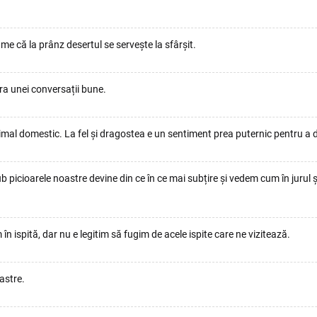
me că la prânz desertul se servește la sfârșit.
bra unei conversații bune.
nimal domestic. La fel și dragostea e un sentiment prea puternic pentru a de
cioarele noastre devine din ce în ce mai subțire și vedem cum în jurul și
 ispită, dar nu e legitim să fugim de acele ispite care ne vizitează.
astre.