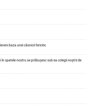
veni baza unei căsnicii fericite.
 în spatele nostru se prăbușesc sub ea colegii noștrii de