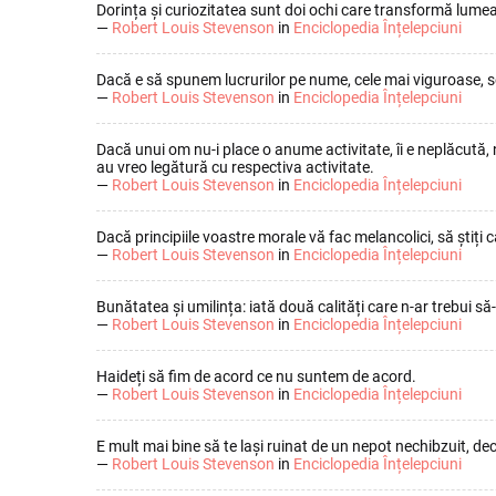
Dorința și curiozitatea sunt doi ochi care transformă lumea
—
Robert Louis Stevenson
in
Enciclopedia Înțelepciuni
Dacă e să spunem lucrurilor pe nume, cele mai viguroase, sem
—
Robert Louis Stevenson
in
Enciclopedia Înțelepciuni
Dacă unui om nu-i place o anume activitate, îi e neplăcută, nu
au vreo legătură cu respectiva activitate.
—
Robert Louis Stevenson
in
Enciclopedia Înțelepciuni
Dacă principiile voastre morale vă fac melancolici, să știți c
—
Robert Louis Stevenson
in
Enciclopedia Înțelepciuni
Bunătatea și umilința: iată două calități care n-ar trebui 
—
Robert Louis Stevenson
in
Enciclopedia Înțelepciuni
Haideți să fim de acord ce nu suntem de acord.
—
Robert Louis Stevenson
in
Enciclopedia Înțelepciuni
E mult mai bine să te lași ruinat de un nepot nechibzuit, de
—
Robert Louis Stevenson
in
Enciclopedia Înțelepciuni