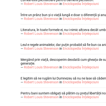
Lumea este plictisitoare pentru oamenii plictisitori.
—
Robert Louis Stevenson
in
Enciclopedia Înțelepciuni
Între un prânz bun și o viață lungă e doar o diferență și anu
—
Robert Louis Stevenson
in
Enciclopedia Înțelepciuni
Literatura, în toate formele ei, nu-i nimic altceva decât um
—
Robert Louis Stevenson
in
Enciclopedia Înțelepciuni
Leul e regele animalelor, dar puțin probabil să fie bun ca a
—
Robert Louis Stevenson
in
Enciclopedia Înțelepciuni
Mergând prin viață, descoperim deodată cum gheața de sub pi
generație.
—
Robert Louis Stevenson
in
Enciclopedia Înțelepciuni
E legitim să ne rugăm lui Dumnezeu să nu ne lase să cădem în
—
Robert Louis Stevenson
in
Enciclopedia Înțelepciuni
Pentru bani suntem obligați să plătim cu prețul libertății no
—
Robert Louis Stevenson
in
Enciclopedia Înțelepciuni