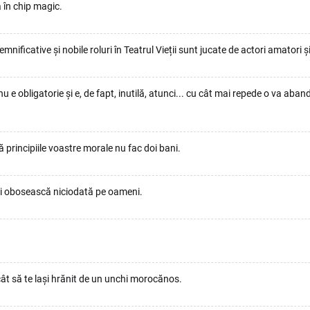
 în chip magic.
nificative și nobile roluri în Teatrul Vieții sunt jucate de actori amatori
 e obligatorie și e, de fapt, inutilă, atunci... cu cât mai repede o va aband
ă principiile voastre morale nu fac doi bani.
să-i obosească niciodată pe oameni.
cât să te lași hrănit de un unchi morocănos.