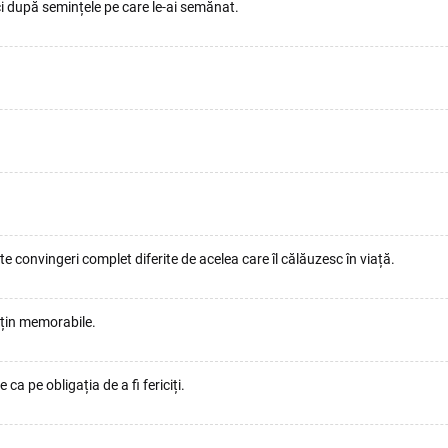
ci după semințele pe care le-ai semănat.
e convingeri complet diferite de acelea care îl călăuzesc în viață.
uțin memorabile.
a pe obligația de a fi fericiți.